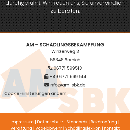
durchgeführt. Wir freuen uns, Sie unverbindlich
zu beraten.
AM – SCHÄDLINGSBEKÄMPFUNG
Winzerweg 3
56348 Bornich
06771 599513

+49 6771 599 514

info@am-sbk.de

Cookie-Einstellungen ändern
Impressum
|
Datenschutz
|
Standards
|
Bekämpfung
|
Vergiftung
|
Vogelabwehr
|
Schädlingslexikon
|
Kontakt