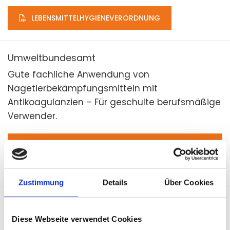
LEBENSMITTELHYGIENEVERORDNUNG
Umweltbundesamt
Gute fachliche Anwendung von
Nagetierbekämpfungsmitteln mit
Antikoagulanzien – Für geschulte berufsmäßige
Verwender.
UBA FÜR BERUFSMÄSSIGEVERWENDER MIT
SACHKUNDE
Zustimmung
Details
Über Cookies
Umweltbundesamt
Gute fachliche Anwendung von
Diese Webseite verwendet Cookies