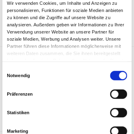
Nagetierbekämpfungsmitteln mit
Wir verwenden Cookies, um Inhalte und Anzeigen zu
Antikoagulanzien – Für ungeschulte Verwender.
personalisieren, Funktionen für soziale Medien anbieten
zu können und die Zugriffe auf unsere Website zu
analysieren. Außerdem geben wir Informationen zu Ihrer
UBA FÜR PRIVATE HAUSHALTE
Verwendung unserer Website an unsere Partner für
soziale Medien, Werbung und Analysen weiter. Unsere
Partner führen diese Informationen möglicherweise mit
weiteren Daten zusammen, die Sie ihnen bereitgestellt
Umweltbundesamt
haben oder die sie im Rahmen Ihrer Nutzung der Dienste
Gute fachliche Anwendung von
gesammelt haben.
Einwilligungsauswahl
Nagetierbekämpfungsmitteln mit
Notwendig
Antikoagulanzien – Für Verwender ohne
Sachkunde.
Präferenzen
UBA FÜR BERUFSMÄSSIGE VERWENDER OHNE
SACHKUNDE
Statistiken
Marketing