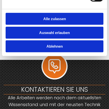
Umweltbundesamt
Nagetierbekämpfung mit Antikoagulanzien:
Alle zulassen
Antworten auf häufig gestellte Fragen.
Auswahl erlauben
UBA HÄUFIGE FRAGEN 2018
Ablehnen
KONTAKTIEREN SIE UNS
Alle Arbeiten werden nach dem aktuellsten
Wissensstand und mit der neusten Technik